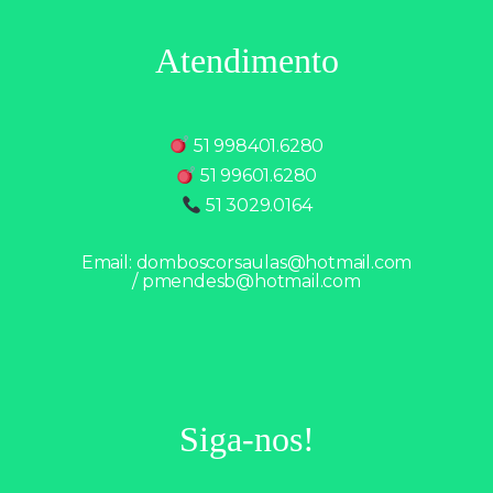
Atendimento
51 998401.6280
51 99601.6280
51 3029.0164
Email:
domboscorsaulas@hotmail.com
/
pmendesb@hotmail.com
Siga-nos!